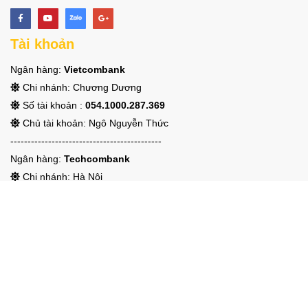
Tài khoản
Ngân hàng:
Vietcombank
Chi nhánh: Chương Dương
Số tài khoản :
054.1000.287.369
Chủ tài khoản: Ngô Nguyễn Thức
--------------------------------------------
Ngân hàng:
Techcombank
Chi nhánh: Hà Nội
Số tài khoản:
190.3341.6322.666
Chủ tài khoản: Ngô Nguyễn Thức
Liên kết
NgaLinh - Chuyên thiết kế web/app chuyên nghiệp