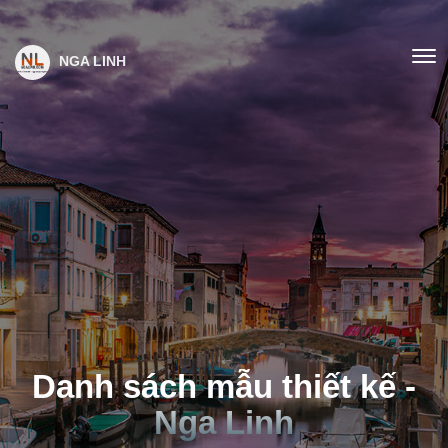
NGA LINH
Danh sách mẫu thiết kế -
Nga Linh